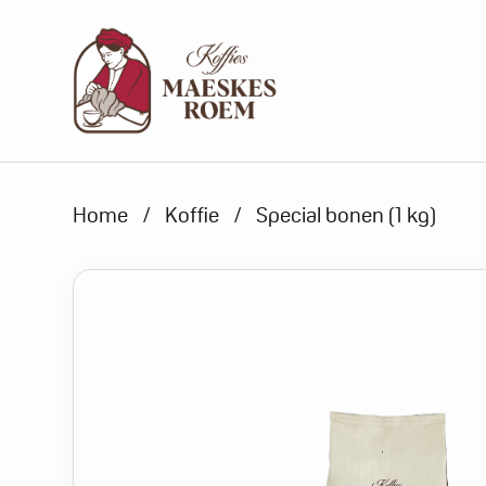
Products search
Home
/
Koffie
/
Special bonen (1 kg)