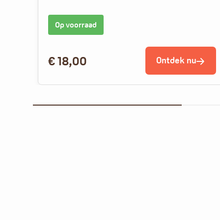
Op voorraad
€
18,00
Ontdek nu