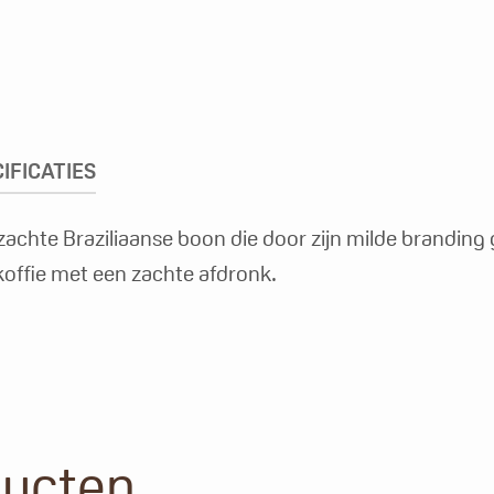
IFICATIES
n zachte Braziliaanse boon die door zijn milde brandin
 koffie met een zachte afdronk.
ducten