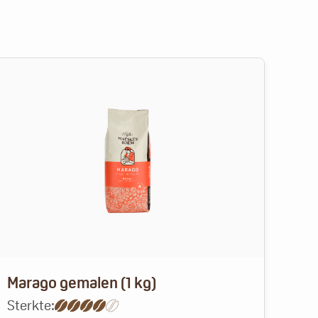
Marago gemalen (1 kg)
Exc
Sterkte:
Ster