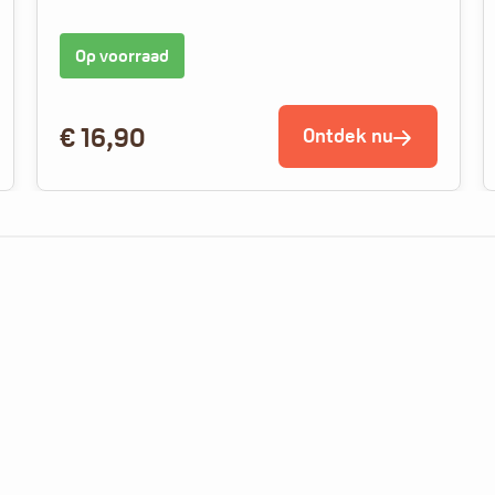
Op voorraad
€
16,90
Ontdek nu