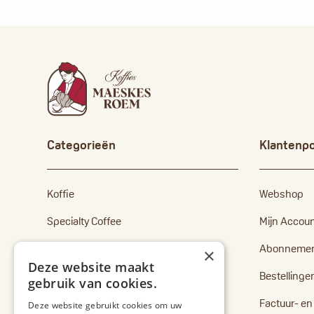
Categorieën
Klantenpo
Koffie
Webshop
Specialty Coffee
Mijn Accou
Capsules
Abonneme
×
Deze website maakt
Senseo pads
Bestellinge
gebruik van cookies.
Toebehoren
Factuur- e
Deze website gebruikt cookies om uw