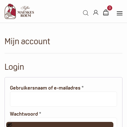
Products search
0
Mijn account
Login
Alternative:
Vereist
Gebruikersnaam of e-mailadres
*
Vereist
Wachtwoord
*