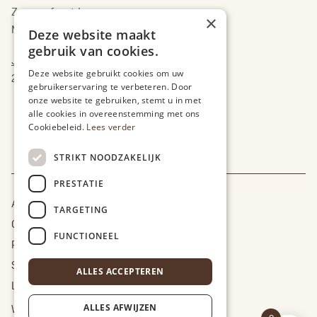
Zon- en feestdagen
×
Maandag 17 augustus
Deze website maakt
gebruik van cookies.
Jaarlijks verlof:
Deze website gebruikt cookies om uw
20 juli tem 2 augustus
gebruikerservaring te verbeteren. Door
onze website te gebruiken, stemt u in met
alle cookies in overeenstemming met ons
Cookiebeleid.
Lees verder
STRIKT NOODZAKELIJK
PRESTATIE
Algemene Voorwaarden
TARGETING
Cookie Policy
FUNCTIONEEL
Privacy Policy
Sitemap
ALLES ACCEPTEREN
Leveringsinfo
Webshop laten maken
door Conversal
ALLES AFWIJZEN