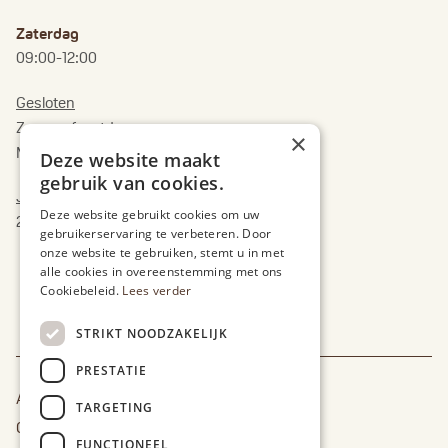
Zaterdag
09:00-12:00
Gesloten
Zon- en feestdagen
×
Maandag 17 augustus
Deze website maakt
gebruik van cookies.
Jaarlijks verlof:
Deze website gebruikt cookies om uw
20 juli tem 2 augustus
gebruikerservaring te verbeteren. Door
onze website te gebruiken, stemt u in met
alle cookies in overeenstemming met ons
Cookiebeleid.
Lees verder
STRIKT NOODZAKELIJK
PRESTATIE
Algemene Voorwaarden
TARGETING
Cookie Policy
FUNCTIONEEL