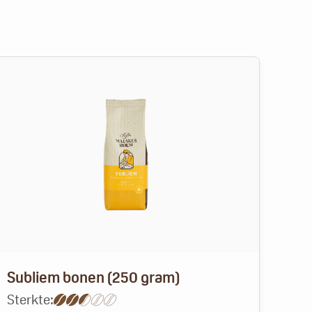
Subliem bonen (250 gram)
Dec
Sterkte:
Ster