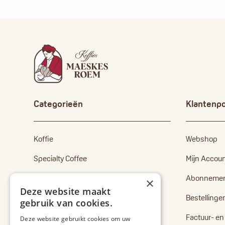
Categorieën
Klantenpo
Koffie
Webshop
Specialty Coffee
Mijn Accou
Capsules
Abonneme
×
Deze website maakt
Senseo pads
Bestellinge
gebruik van cookies.
Toebehoren
Factuur- e
Deze website gebruikt cookies om uw