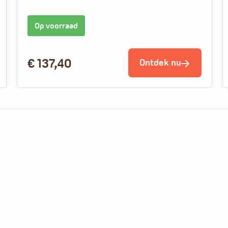
Op voorraad
€
137,40
Ontdek nu