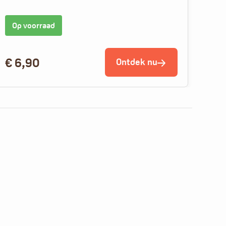
Op voorraad
Op
€
6,90
€
5
Ontdek nu