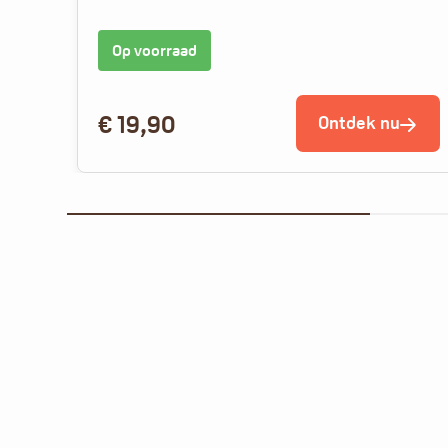
Op voorraad
€
19,90
Ontdek nu