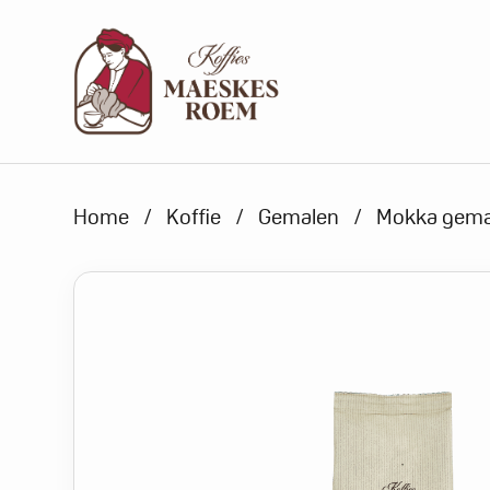
Products search
Home
/
Koffie
/
Gemalen
/
Mokka gema