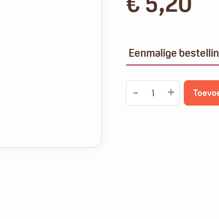
€
5,20
Eenmalige bestelli
Mokka
-
+
Toevo
gemalen
(250
Alternative:
gram)
aantal