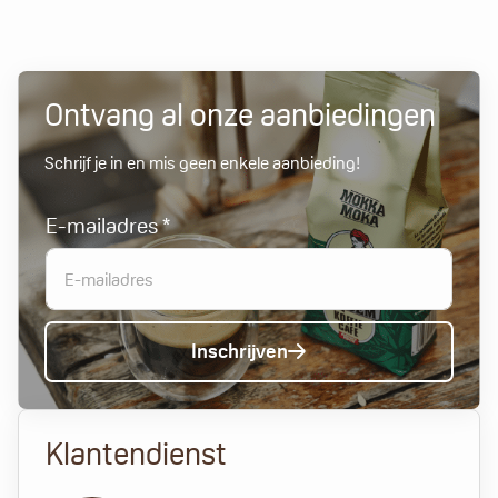
Ontvang al onze aanbiedingen
Schrijf je in en mis geen enkele aanbieding!
E-mailadres
*
A
lt
Inschrijven
e
r
Klantendienst
n
a